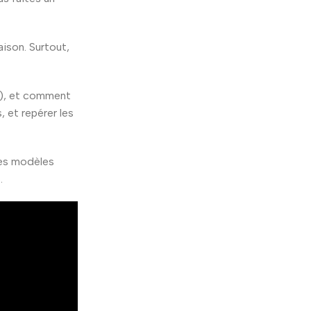
aison. Surtout,
le), et comment
 et repérer les
 Les modèles
.