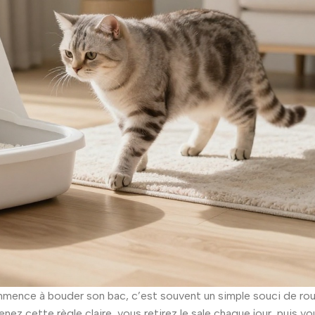
mmence à bouder son bac, c’est souvent un simple souci de rou
tenez cette règle claire, vous retirez le sale chaque jour, puis vo