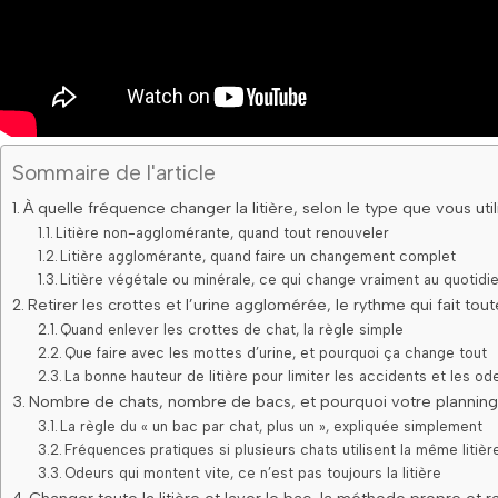
Sommaire de l'article
À quelle fréquence changer la litière, selon le type que vous util
Litière non-agglomérante, quand tout renouveler
Litière agglomérante, quand faire un changement complet
Litière végétale ou minérale, ce qui change vraiment au quotidi
Retirer les crottes et l’urine agglomérée, le rythme qui fait tout
Quand enlever les crottes de chat, la règle simple
Que faire avec les mottes d’urine, et pourquoi ça change tout
La bonne hauteur de litière pour limiter les accidents et les od
Nombre de chats, nombre de bacs, et pourquoi votre planning 
La règle du « un bac par chat, plus un », expliquée simplement
Fréquences pratiques si plusieurs chats utilisent la même litièr
Odeurs qui montent vite, ce n’est pas toujours la litière
Changer toute la litière et laver le bac, la méthode propre et r