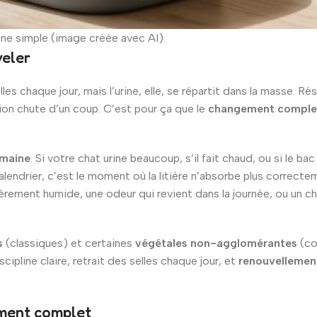
ine simple (image créée avec AI).
veler
lles chaque jour, mais l’urine, elle, se répartit dans la masse. R
rption chute d’un coup. C’est pour ça que le
changement complet 
emaine
. Si votre chat urine beaucoup, s’il fait chaud, ou si le ba
alendrier, c’est le moment où la litière n’absorbe plus correcte
èrement humide, une odeur qui revient dans la journée, ou un ch
s
(classiques) et certaines
végétales non-agglomérantes
(co
ipline claire, retrait des selles chaque jour, et
renouvellemen
ement complet