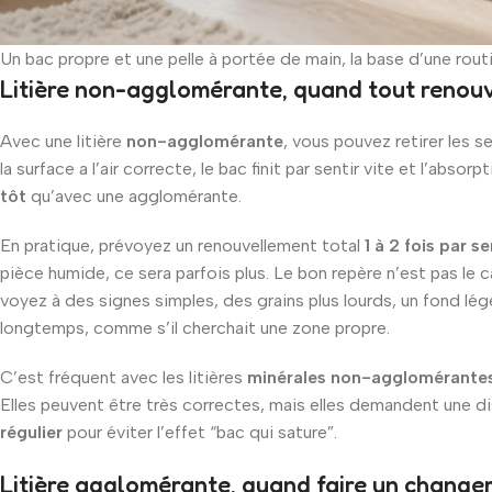
Un bac propre et une pelle à portée de main, la base d’une rout
Litière non-agglomérante, quand tout renou
Avec une litière
non-agglomérante
, vous pouvez retirer les se
la surface a l’air correcte, le bac finit par sentir vite et l’abso
tôt
qu’avec une agglomérante.
En pratique, prévoyez un renouvellement total
1 à 2 fois par s
pièce humide, ce sera parfois plus. Le bon repère n’est pas le c
voyez à des signes simples, des grains plus lourds, un fond lég
longtemps, comme s’il cherchait une zone propre.
C’est fréquent avec les litières
minérales non-agglomérante
Elles peuvent être très correctes, mais elles demandent une disc
régulier
pour éviter l’effet “bac qui sature”.
Litière agglomérante, quand faire un chang