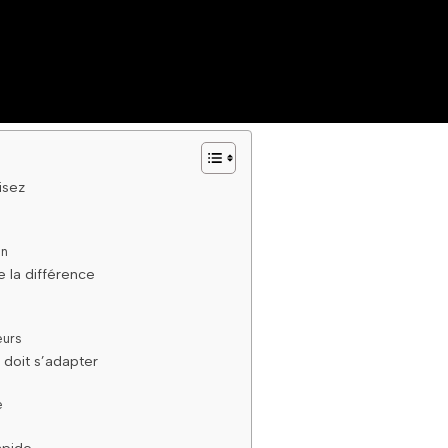
isez
en
e la différence
eurs
doit s’adapter
e
apide