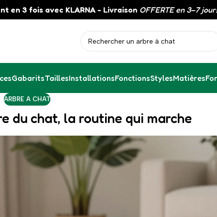
nt en 3 fois avec KLARNA - Livraison
OFFERTE en 3–7 jours
ces
Gabarits
Tailles
Installations
Fonctions
Styles
Matières
Fo
ARBRE A CHAT
re du chat, la routine qui marche